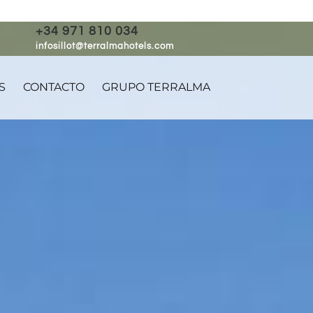
+34 971 810 034
infosillot@terralmahotels.com
S
CONTACTO
GRUPO TERRALMA